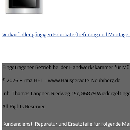
Verkauf aller gängigen Fabrikate (Lieferung und Montage 
Eingetragener Betrieb bei der Handwerkskammer für Mün
© 2026 Firma HET - www.Hausgeraete-Neubiberg.de
Inh. Thomas Langner, Riedweg 15c, 86879 Wiedergeltinge
All Rights Reserved.
Kundendienst, Reparatur und Ersatzteile für folgende Mar