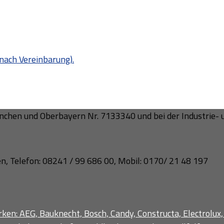
nach Vereinbarung).
chen und Oberbayern Nr. 7133340 und bei der Industrie-
n, Telefon: 08241 / 99 686 00, Mobil: 0170/ 21 48 197
ken: AEG, Bauknecht, Bosch, Candy, Constructa, Electrolux,