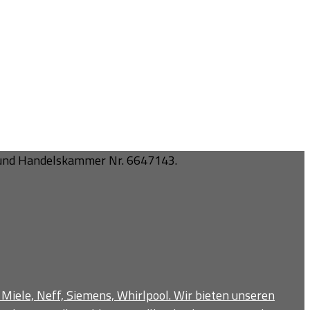
 und Handelskammer Nr. 6647143.
 Miele, Neff, Siemens, Whirlpool. Wir bieten unseren