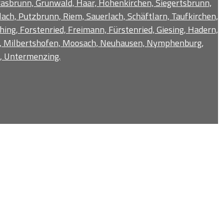
Grasbrunn, Grünwald, Haar, Höhenkirchen, Siegertsbrunn,
ch, Putzbrunn, Riem, Sauerlach, Schäftlarn, Taufkirchen,
ng, Forstenried, Freimann, Fürstenried, Giesing, Hadern,
dt, Milbertshofen, Moosach, Neuhausen, Nymphenburg,
g, Untermenzing.