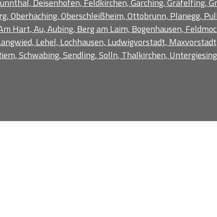
unnthal, Deisenhofen, Feldkirchen, Garching, Gräfelfing, 
, Oberhaching, Oberschleißheim, Ottobrunn, Planegg, Pulla
Am Hart, Au, Aubing, Berg am Laim, Bogenhausen, Feldmochi
, Langwied, Lehel, Lochhausen, Ludwigvorstadt, Maxvorsta
iem, Schwabing, Sendling, Solln, Thalkirchen, Untergiesin